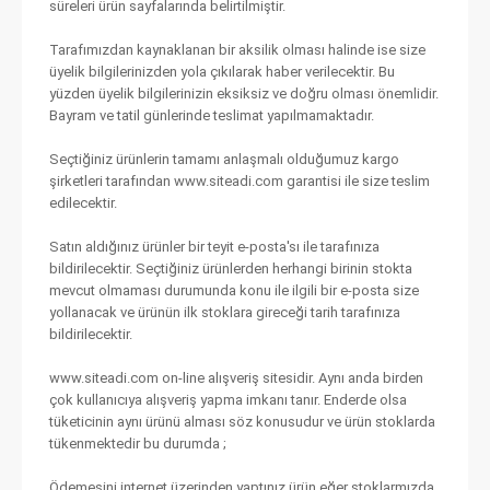
süreleri ürün sayfalarında belirtilmiştir.
Tarafımızdan kaynaklanan bir aksilik olması halinde ise size
üyelik bilgilerinizden yola çıkılarak haber verilecektir. Bu
yüzden üyelik bilgilerinizin eksiksiz ve doğru olması önemlidir.
Bayram ve tatil günlerinde teslimat yapılmamaktadır.
Seçtiğiniz ürünlerin tamamı anlaşmalı olduğumuz kargo
şirketleri tarafından www.siteadi.com garantisi ile size teslim
edilecektir.
Satın aldığınız ürünler bir teyit e-posta'sı ile tarafınıza
bildirilecektir. Seçtiğiniz ürünlerden herhangi birinin stokta
mevcut olmaması durumunda konu ile ilgili bir e-posta size
yollanacak ve ürünün ilk stoklara gireceği tarih tarafınıza
bildirilecektir.
www.siteadi.com on-line alışveriş sitesidir. Aynı anda birden
çok kullanıcıya alışveriş yapma imkanı tanır. Enderde olsa
tüketicinin aynı ürünü alması söz konusudur ve ürün stoklarda
tükenmektedir bu durumda ;
Ödemesini internet üzerinden yaptınız ürün eğer stoklarmızda