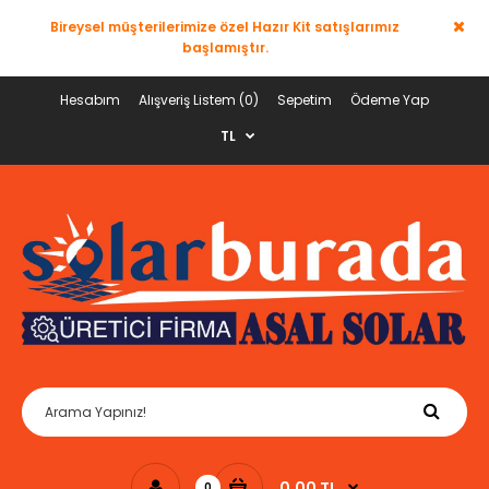
Bireysel müşterilerimize özel Hazır Kit satışlarımız
başlamıştır.
Hesabım
Alışveriş Listem (0)
Sepetim
Ödeme Yap
TL
0,00 TL
0